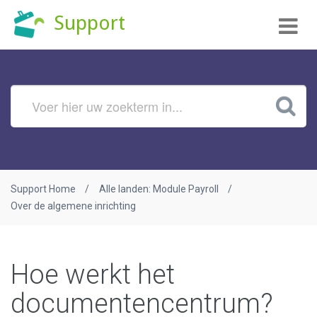
Tog
Support
nav
Support Home
Alle landen: Module Payroll
Over de algemene inrichting
Hoe werkt het
documentencentrum?